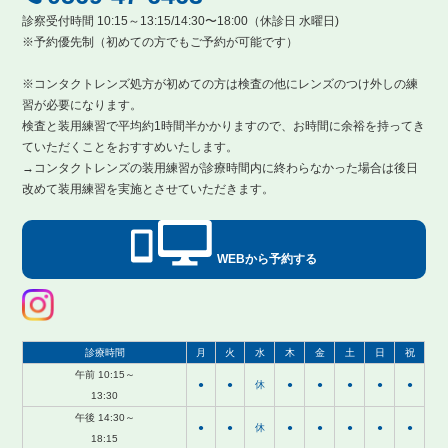
診察受付時間 10:15～13:15/14:30〜18:00（休診日 水曜日)
※予約優先制（初めての方でもご予約が可能です）
※コンタクトレンズ処方が初めての方は検査の他にレンズのつけ外しの練
習が必要になります。
検査と装用練習で平均約1時間半かかりますので、お時間に余裕を持ってき
ていただくことをおすすめいたします。
→コンタクトレンズの装用練習が診療時間内に終わらなかった場合は後日
改めて装用練習を実施とさせていただきます。
WEBから予約する
診療時間
月
火
水
木
金
土
日
祝
午前 10:15～
●
●
休
●
●
●
●
●
13:30
午後 14:30～
●
●
休
●
●
●
●
●
18:15