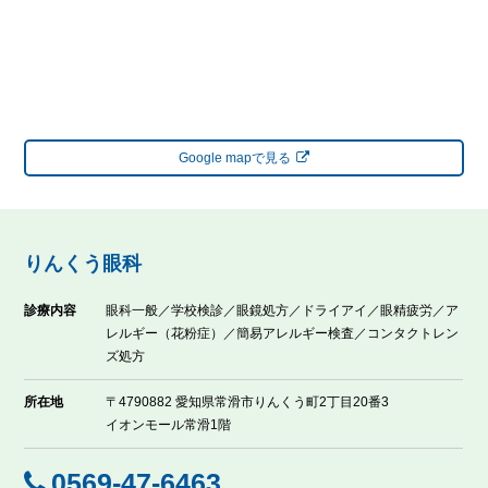
Google mapで見る
りんくう眼科
診療内容
眼科一般／学校検診／眼鏡処方／ドライアイ／眼精疲労／ア
レルギー（花粉症）／簡易アレルギー検査／コンタクトレン
ズ処方
所在地
〒4790882 愛知県常滑市りんくう町2丁目20番3
イオンモール常滑1階
0569-47-6463