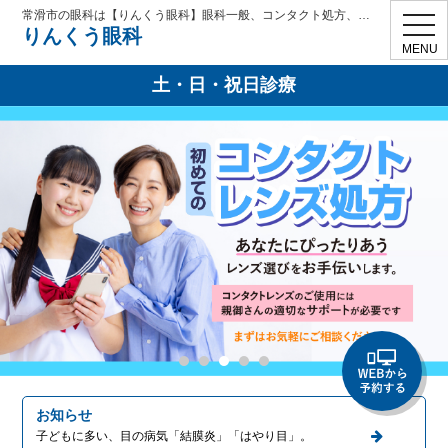
常滑市の眼科は【りんくう眼科】眼科一般、コンタクト処方、学校検診、花粉症、ドライアイ、眼精疲労
toggl
りんくう眼科
navig
MENU
土・日・祝日診療
お知らせ
子どもに多い、目の病気「結膜炎」「はやり目」。