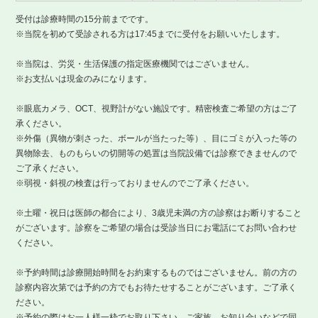
受付は診療時間の15分前までです。
※当院を初めて受診される方は17:45までに受付をお願いいたします。
※当院は、労災・生活保護の指定医療機関ではございません。
※お支払いは現金のみになります。
※眼底カメラ、OCT、視野計がない施設です。精密検査ご希望の方はご了
承ください。
※外傷（異物が刺さった、ボールが当たった等）、目にゴミが入った等の
異物除去、ものもらいの切開等の処置は当院設備では診察できませんので
ご了承ください。
※弱視・斜視の検査は行っておりませんのでご了承ください。
※土曜・祝日は医師の都合により、3歳児未満の方の診察はお断りすること
がございます。診察をご希望の場合は受診当日にお電話にてお問い合わせ
ください。
※予約時間は診療開始時間をお約束するものではございません。前の方の
診察内容次第では予約の方でもお待たせすることがございます。ご了承く
ださい。
※予約の際はお一人様一枠でお取り下さい。ご家族、お知り合いなどで同