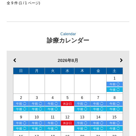
全 9 件 (1 / 1 ページ)
Calendar
診療カレンダー
2026年8月
日
月
火
水
木
金
土
1
午前 ◯
午後 ◯
2
3
4
5
6
7
8
午前 ◯
午前 ◯
午前 ◯
休診日
午前 ◯
午前 ◯
午前 ◯
午後 ◯
午後 ◯
午後 ◯
午後 ◯
午後 ◯
午後 ◯
9
10
11
12
13
14
15
午前 ◯
午前 ◯
午前 ◯
休診日
午前 ◯
午前 ◯
午前 ◯
午後 ◯
午後 ◯
午後 ◯
午後 ◯
午後 ◯
午後 ◯