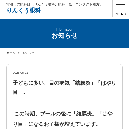
常滑市の眼科は【りんくう眼科】眼科一般、コンタクト処方、学校検診、花粉症、ドライアイ、眼精疲労
toggl
りんくう眼科
navig
MENU
Information
お知らせ
ホーム
>
お知らせ
2026-06-01
子どもに多い、目の病気「結膜炎」「はやり
目」。
この時期、プールの後に「結膜炎」「はや
り目」になるお子様が増えています。