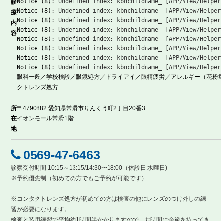
Notice
 (8)
: Undefined index: kbnchildname_ [
APP/View/Helper
診
Notice
 (8)
: Undefined index: kbnchildname_ [
APP/View/Helper
療
Notice
 (8)
: Undefined index: kbnchildname_ [
APP/View/Helper
内
Notice
 (8)
: Undefined index: kbnchildname_ [
APP/View/Helper
容
Notice
 (8)
: Undefined index: kbnchildname_ [
APP/View/Helper
Notice
 (8)
: Undefined index: kbnchildname_ [
APP/View/Helper
Notice
 (8)
: Undefined index: kbnchildname_ [
APP/View/Helper
Notice
 (8)
: Undefined index: kbnchildname_ [
APP/View/Helper
眼科一般／学校検診／眼鏡処方／ドライアイ／眼精疲労／アレルギー（花粉
クトレンズ処方
所
〒4790882 愛知県常滑市りんくう町2丁目20番3
在
イオンモール常滑1階
地
0569-47-6463
診察受付時間 10:15～13:15/14:30〜18:00（休診日 水曜日)
※予約優先制（初めての方でもご予約が可能です）
※コンタクトレンズ処方が初めての方は検査の他にレンズのつけ外しの練
習が必要になります。
検査と装用練習で平均約1時間半かかりますので、お時間に余裕を持ってき