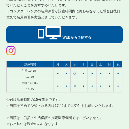
ていただくことをおすすめいたします。
→コンタクトレンズの装用練習が診療時間内に終わらなかった場合は後日
改めて装用練習を実施とさせていただきます。
WEBから予約する
診療時間
月
火
水
木
金
土
日
祝
午前 10:15～
●
●
休
●
●
●
●
●
13:30
午後 14:30～
●
●
休
●
●
●
●
●
18:15
受付は診療時間の15分前までです。
※当院を初めて受診される方は17:45までに受付をお願いいたします。
※当院は、労災・生活保護の指定医療機関ではございません。
※お支払いは現金のみになります。