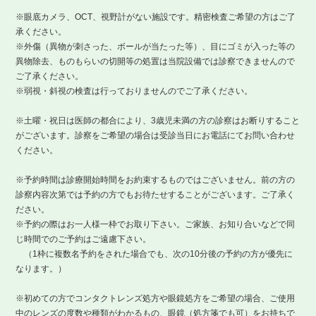
※眼底カメラ、OCT、視野計がない施設です。精密検査ご希望の方はご了
承ください。
※外傷（異物が刺さった、ボールが当たった等）、目にゴミが入った等の
異物除去、ものもらいの切開等の処置は当院設備では診察できませんので
ご了承ください。
※弱視・斜視の検査は行っておりませんのでご了承ください。
※土曜・祝日は医師の都合により、3歳児未満の方の診察はお断りすること
がございます。診察をご希望の場合は受診当日にお電話にてお問い合わせ
ください。
※予約時間は診療開始時間をお約束するものではございません。前の方の
診察内容次第では予約の方でもお待たせすることがございます。ご了承く
ださい。
※予約の際はお一人様一枠でお取り下さい。ご家族、お知り合いなどで同
じ時間でのご予約はご遠慮下さい。
（1枠に複数名予約をされた場合でも、次の10分後の予約の方が優先に
なります。）
※初めての方でコンタクトレンズ処方や眼鏡処方をご希望の場合、ご使用
中のレンズの度数や種類がわかるもの、眼鏡（処方箋でも可）をお持ちで