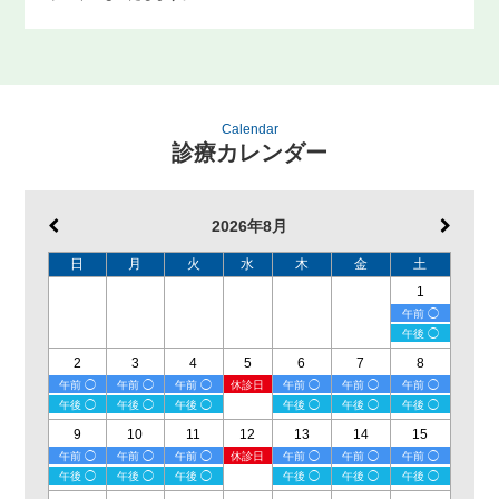
Calendar
診療カレンダー
2026年8月
日
月
火
水
木
金
土
1
午前 ◯
午後 ◯
2
3
4
5
6
7
8
午前 ◯
午前 ◯
午前 ◯
休診日
午前 ◯
午前 ◯
午前 ◯
午後 ◯
午後 ◯
午後 ◯
午後 ◯
午後 ◯
午後 ◯
9
10
11
12
13
14
15
午前 ◯
午前 ◯
午前 ◯
休診日
午前 ◯
午前 ◯
午前 ◯
午後 ◯
午後 ◯
午後 ◯
午後 ◯
午後 ◯
午後 ◯