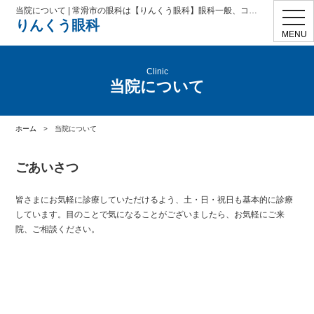
当院について | 常滑市の眼科は【りんくう眼科】眼科一般、コンタクト処方、学校検診、花粉症、ドライアイ、眼精疲労
toggl
りんくう眼科
navig
MENU
Clinic
当院について
ホーム
>
当院について
ごあいさつ
皆さまにお気軽に診療していただけるよう、土・日・祝日も基本的に診療
しています。目のことで気になることがございましたら、お気軽にご来
院、ご相談ください。