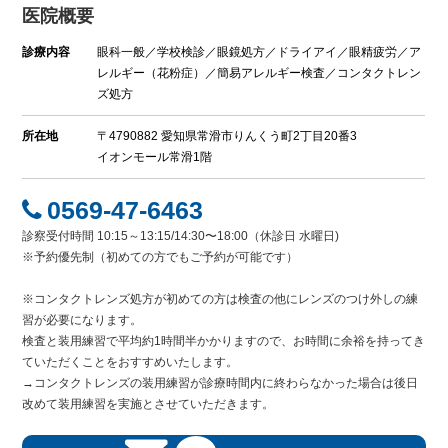
医院概要
診療内容
眼科一般／学校検診／眼鏡処方／ドライアイ／眼精疲労／ア
レルギー（花粉症）／簡易アレルギー検査／コンタクトレン
ズ処方
所在地
〒4790882 愛知県常滑市りんくう町2丁目20番3
イオンモール常滑1階
0569-47-6463
診察受付時間 10:15～13:15/14:30〜18:00（休診日 水曜日)
※予約優先制（初めての方でもご予約が可能です）
※コンタクトレンズ処方が初めての方は検査の他にレンズのつけ外しの練
習が必要になります。
検査と装用練習で平均約1時間半かかりますので、お時間に余裕を持ってき
ていただくことをおすすめいたします。
→コンタクトレンズの装用練習が診療時間内に終わらなかった場合は後日
改めて装用練習を実施とさせていただきます。