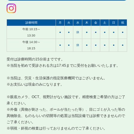
診療時間
月
火
水
木
金
土
日
祝
午前 10:15～
●
●
休
●
●
●
●
●
13:30
午後 14:30～
●
●
休
●
●
●
●
●
18:15
受付は診療時間の15分前までです。
※当院を初めて受診される方は17:45までに受付をお願いいたします。
※当院は、労災・生活保護の指定医療機関ではございません。
※お支払いは現金のみになります。
※眼底カメラ、OCT、視野計がない施設です。精密検査ご希望の方はご了
承ください。
※外傷（異物が刺さった、ボールが当たった等）、目にゴミが入った等の
異物除去、ものもらいの切開等の処置は当院設備では診察できませんので
ご了承ください。
※弱視・斜視の検査は行っておりませんのでご了承ください。