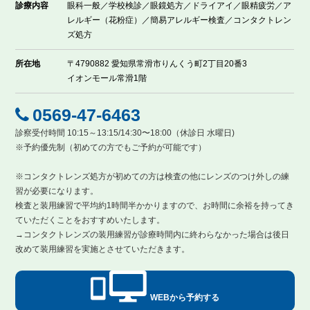
診療内容
眼科一般／学校検診／眼鏡処方／ドライアイ／眼精疲労／ア
レルギー（花粉症）／簡易アレルギー検査／コンタクトレン
ズ処方
所在地
〒4790882 愛知県常滑市りんくう町2丁目20番3
イオンモール常滑1階
0569-47-6463
診察受付時間 10:15～13:15/14:30〜18:00（休診日 水曜日)
※予約優先制（初めての方でもご予約が可能です）
※コンタクトレンズ処方が初めての方は検査の他にレンズのつけ外しの練
習が必要になります。
検査と装用練習で平均約1時間半かかりますので、お時間に余裕を持ってき
ていただくことをおすすめいたします。
→コンタクトレンズの装用練習が診療時間内に終わらなかった場合は後日
改めて装用練習を実施とさせていただきます。
WEBから予約する