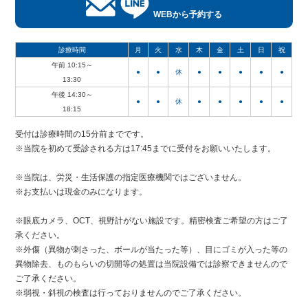
WEBから予約する
診療時間
月
火
水
木
金
土
日
祝
午前 10:15～
●
●
休
●
●
●
●
●
13:30
午後 14:30～
●
●
休
●
●
●
●
●
18:15
受付は診療時間の15分前までです。
※当院を初めて受診される方は17:45までに受付をお願いいたします。
※当院は、労災・生活保護の指定医療機関ではございません。
※お支払いは現金のみになります。
※眼底カメラ、OCT、視野計がない施設です。精密検査ご希望の方はご了
承ください。
※外傷（異物が刺さった、ボールが当たった等）、目にゴミが入った等の
異物除去、ものもらいの切開等の処置は当院設備では診察できませんので
ご了承ください。
※弱視・斜視の検査は行っておりませんのでご了承ください。