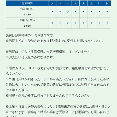
診療時間
月
火
水
木
金
土
日
祝
午前 10:15～
●
●
休
●
●
●
●
●
13:30
午後 14:30～
●
●
休
●
●
●
●
●
18:15
受付は診療時間の15分前までです。
※当院を初めて受診される方は17:45までに受付をお願いいたします。
※当院は、労災・生活保護の指定医療機関ではございません。
※お支払いは現金のみになります。
※眼底カメラ、OCT、視野計がない施設です。精密検査ご希望の方はご了
承ください。
※外傷（異物が刺さった、ボールが当たった等）、目にゴミが入った等の
異物除去、ものもらいの切開等の処置は当院設備では診察できませんので
ご了承ください。
※弱視・斜視の検査は行っておりませんのでご了承ください。
※土曜・祝日は医師の都合により、3歳児未満の方の診察はお断りすること
がございます。診察をご希望の場合は受診当日にお電話にてお問い合わせ