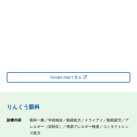
Google mapで見る
りんくう眼科
診療内容
眼科一般／学校検診／眼鏡処方／ドライアイ／眼精疲労／ア
レルギー（花粉症）／簡易アレルギー検査／コンタクトレン
ズ処方