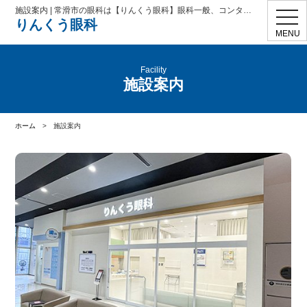
施設案内 | 常滑市の眼科は【りんくう眼科】眼科一般、コンタクト処方、学校検診、花粉症、ドライアイ、眼精疲労
toggl
りんくう眼科
navig
MENU
Facility
施設案内
ホーム
>
施設案内